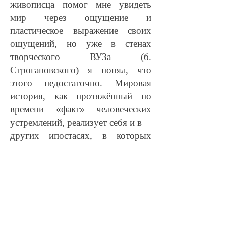
живописца помог мне увидеть
мир через ощущение и
пластическое выражение своих
ощущений, но уже в стенах
творческого ВУЗа (б.
Строгановского) я понял, что
этого недостаточно. Мировая
история, как протяжённый по
времени «факт» человеческих
устремлений, реализует себя и в
других ипостасях, в которых
личное «ощущение» являются
лишь частью. Это подвигло меня
к теоретическим изысканиям в
сфере истории обществ,
искусства, литературного
творчества и философии,